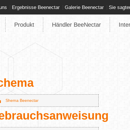
uns
Ergebnisse Beenectar
Galerie Beenectar
Sie sagte
Produkt
Händler BeeNectar
Inte
chema
Shema Beenectar
ebrauchsanweisung