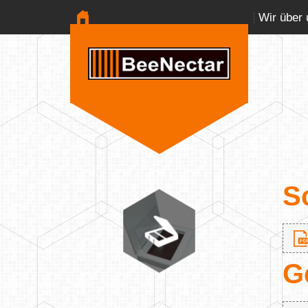
Wir über 
S
G